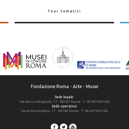
Tour tematici
Fondazione Roma - Arte - Musei
Sede legale:
Via Marco Minghetti, 17 - 00187 Roma - T. 06.697645100
Sede operativa:
Via di Montecatini, 17 - 00186 Roma - T. 06.697645104