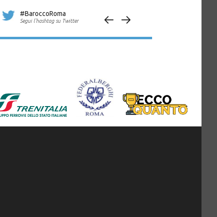
#BaroccoRoma
Segui l'hashtag su Twitter