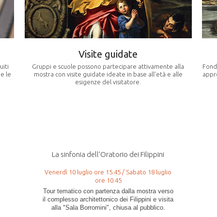
Visite guidate
uiti
Gruppi e scuole possono partecipare attivamente alla
Fond
 e le
mostra con visite guidate ideate in base all'età e alle
appro
esigenze del visitatore.
1
2
3
La sinfonia dell’Oratorio dei Filippini
Cappella dei Re Magi
Venerdì 10 luglio ore 15.45 / Sabato 18 luglio
Sabato 4 luglio 10.45 / Sabato 11 luglio ore
ore 10.45
10.45
Tour tematico con partenza dalla mostra verso
Tour tematico con partenza dalla mostra
il complesso architettonico dei Filippini e visita
all'esclusiva cappella borrominiana, chiusa al
alla "Sala Borromini", chiusa al pubblico.
pubblico.